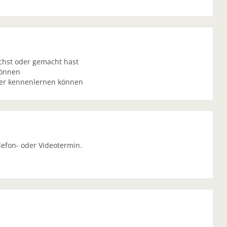
achst oder gemacht hast
können
ser kennenlernen können
lefon- oder Videotermin.